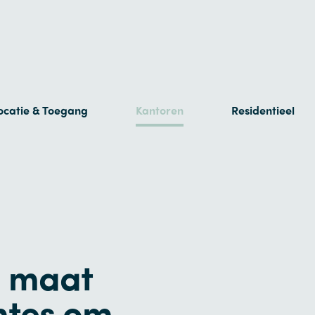
ocatie & Toegang
Kantoren
Residentieel
p maat
mtes om