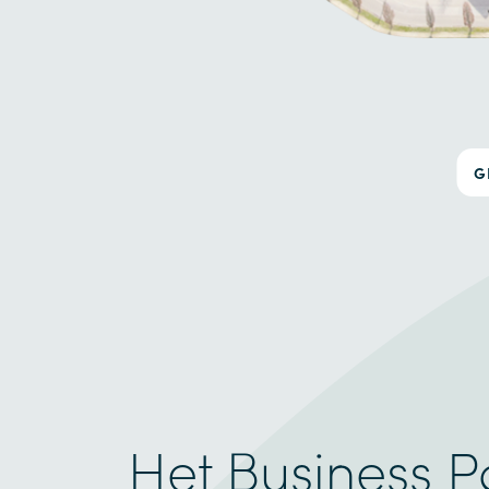
G
Het Business P