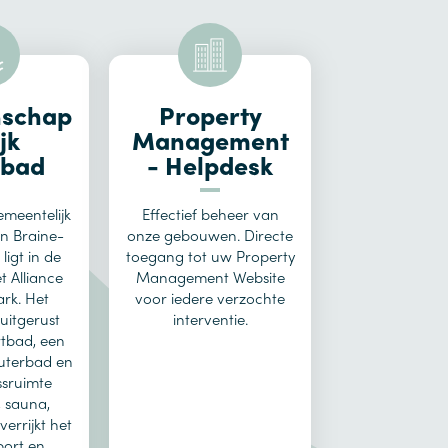
schap
Property
jk
Management
bad
- Helpdesk
meentelijk
Effectief beheer van
 Braine-
onze gebouwen. Directe
 ligt in de
toegang tot uw Property
t Alliance
Management Website
ark. Het
voor iedere verzochte
uitgerust
interventie.
tbad, een
euterbad en
ssruimte
 sauna,
 verrijkt het
ort en