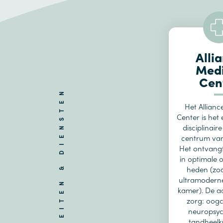
Alli
Medi
Cen
FACILITEITEN & DIENSTEN
Het Allianc
Center is het 
disciplinair
centrum van
Het ontvangt
in optimale 
heden (zoa
ultramoderne
kamer). De 
zorg: oogc
neuropsyc
tandheelk