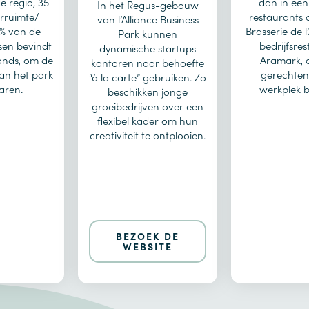
e regio, 35
dan in een
In het Regus-gebouw
rruimte/
restaurants o
van l’Alliance Business
5% van de
Brasserie de l
Park kunnen
sen bevindt
bedrijfsre
dynamische startups
onds, om de
Aramark, 
kantoren naar behoefte
van het park
gerechten
“à la carte” gebruiken. Zo
aren.
werkplek b
beschikken jonge
groeibedrijven over een
flexibel kader om hun
creativiteit te ontplooien.
BEZOEK DE
WEBSITE