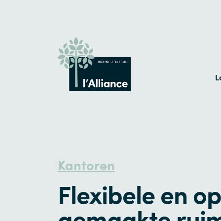
L
Kantoren
Flexibele en o
gemaakte rui