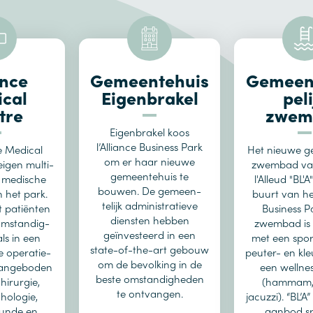
ance
Gemeentehuis
Gemeen
cal
Eigenbrakel
peli
tre
zwem
Eigenbrakel koos
l’Alliance Business Park
e Medical
Het nieuwe ge
om er haar nieuwe
eigen multi-
zwembad van
gemeentehuis te
e medische
l'Alleud "BL'A"
bouwen. De gemeen-
 het park.
buurt van he
telijk administratieve
 patiënten
Business P
diensten hebben
omstandig-
zwembad is 
geïnvesteerd in een
ls in een
met een spor
state-of-the-art gebouw
 operatie-
peuter- en kl
om de bevolking in de
aangeboden
een wellne
beste omstandigheden
hirurgie,
(hammam,
te ontvangen.
hologie,
jacuzzi). “BL’A”
unde en
aanbod sp