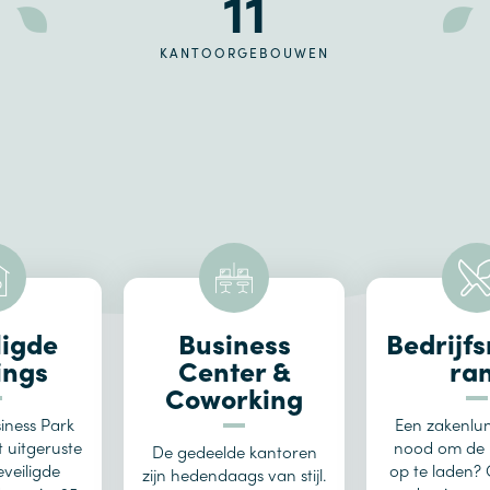
11
KANTOORGEBOUWEN
ligde
Business
Bedrijfs
ings
Center &
ra
Coworking
siness Park
Een zakenlu
t uitgeruste
nood om de b
De gedeelde kantoren
veiligde
op te laden?
zijn hedendaags van stijl.