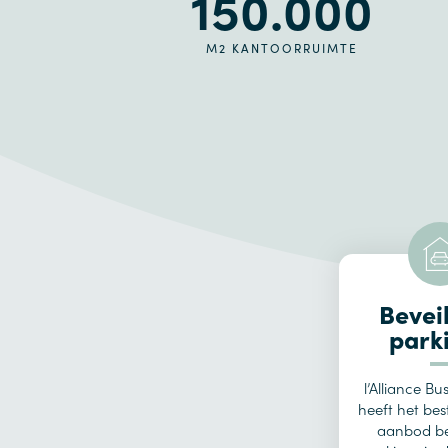
150.000
M2 KANTOORRUIMTE
Bevei
park
l’Alliance Bu
heeft het bes
aanbod be