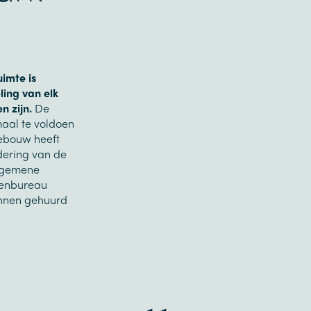
imte is
ling van elk
n zijn.
De
maal te voldoen
gebouw heeft
adering van de
algemene
tenbureau
unnen gehuurd